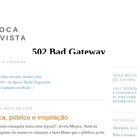
POCA
VISTA
A E CACHAÇA
JOSÉ MOJIC
'Minha enxada, minha vida'
DO CAIXÃO
 89 - As Spice/ Herb/ Vegetable
tivamente mórbido...'
LUIZ GONZ
ECONOMIST
PLANEJAME
PALMEIRAS
E MAIO DE 2008
ca, público e inspiração
FUTEPOCA:
uém conseguiu fazer outro [
igual
]", revela Mojica. Além da
Anarquia, oi, o
aginar, ele ensina os cineastas a fazer filmes que o público goste.
Para a ressaca