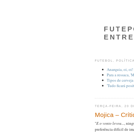
FUTE
ENTRE
FUTEBOL, POLÍTIC
Anarquia, oi, oi!
Para a ressaca, 
Tipos de cerveja
'Tudo ficará posi
TERÇA-FEIRA, 20 D
Mojica – Críti
"
E o vento levou...
, ning
preferência difícil de im