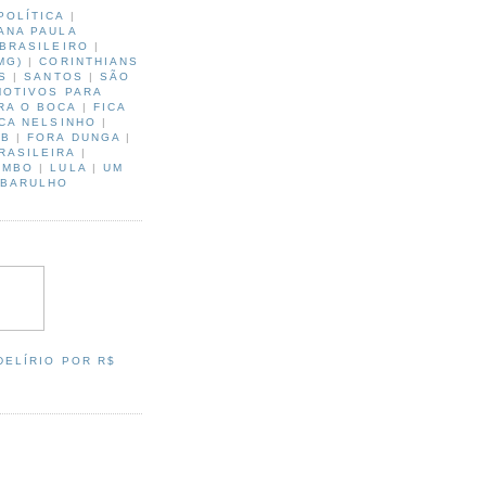
POLÍTICA
|
ANA PAULA
BRASILEIRO
|
MG)
|
CORINTHIANS
S
|
SANTOS
|
SÃO
MOTIVOS PARA
RA O BOCA
|
FICA
ICA NELSINHO
|
IB
|
FORA DUNGA
|
RASILEIRA
|
EMBO
|
LULA
|
UM
 BARULHO
O
DELÍRIO POR R$