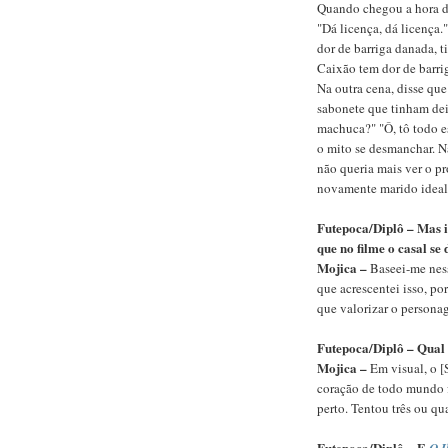
Quando chegou a hora do
"Dá licença, dá licença.
dor de barriga danada, t
Caixão tem dor de barri
Na outra cena, disse que
sabonete que tinham de
machuca?" "Ô, tô todo esf
o mito se desmanchar. Na
não queria mais ver o pr
novamente marido ideal
Futepoca/Diplô – Mas i
que no filme o casal se
Mojica –
Baseei-me nesse
que acrescentei isso, po
que valorizar o persona
Futepoca/Diplô – Qual
Mojica –
Em visual, o [
coração de todo mundo 
perto. Tentou três ou qu
Futepoca/Diplô – E
O 