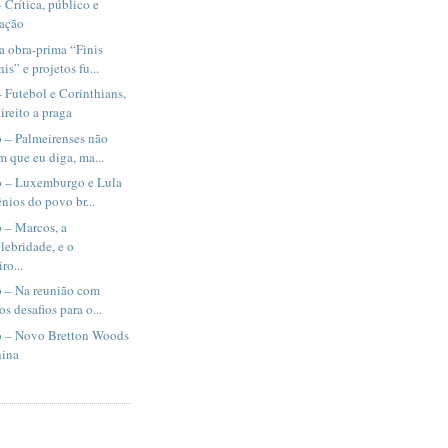
 Crítica, público e
ração
a obra-prima “Finis
s” e projetos fu...
 Futebol e Corinthians,
ireito a praga
 – Palmeirenses não
m que eu diga, ma...
o – Luxemburgo e Lula
ênios do povo br...
 – Marcos, a
elebridade, e o
ro...
o – Na reunião com
os desafios para o...
o – Novo Bretton Woods
hina