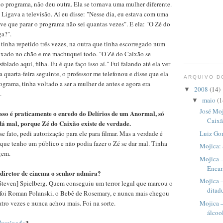
 programa, não deu outra. Ela se tornava uma mulher diferente.
" Ligava a televisão. Aí eu disse: "Nesse dia, eu estava com uma
ive que parar o programa não sei quantas vezes". E ela: "O Zé do
ga?".
 tinha repetido três vezes, na outra que tinha escorregado num
ixado no chão e me machuquei todo. "O Zé do Caixão se
olado aqui, filha. Eu é que faço isso aí." Fui falando até ela ver
 quarta-feira seguinte, o professor me telefonou e disse que ela
ARQUIVO D
ograma, tinha voltado a ser a mulher de antes e agora era
2008
(14)
▼
.
maio
(1
▼
José Moj
sso é praticamente o enredo do Delírios de um Anormal, só
Caix
 dá mal, porque Zé do Caixão existe de verdade.
 fato, pedi autorização para ele para filmar. Mas a verdade é
Luiz Go
rque tenho um público e não podia fazer o Zé se dar mal. Tinha
Mojica: 
gem.
Mojica 
Enca
 diretor de cinema o senhor admira?
Mojica –
Steven] Spielberg. Quem conseguiu um terror legal que marcou o
ditad
foi Roman Polanski, o Bebê de Rosemary, e nunca mais chegou
atro vezes e nunca achou mais. Foi na sorte.
Mojica –
álcoo
?
Iluminado