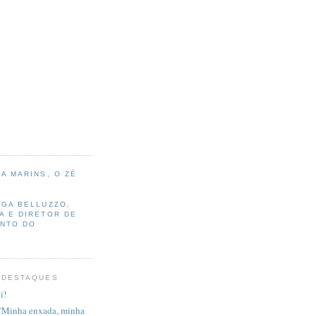
A MARINS, O ZÉ
AGA BELLUZZO,
A E DIRETOR DE
NTO DO
 DESTAQUES
i!
, 'Minha enxada, minha