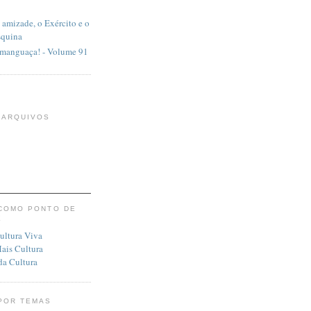
a amizade, o Exército e o
squina
 manguaça! - Volume 91
 ARQUIVOS
COMO PONTO DE
E
POR TEMAS