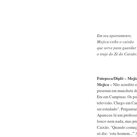
Em seu apartamento,
Mojica exibe o caixão
que serve para guardar
o traje do Zé do Caixão
Futepoca/Diplô – Mojica
Mojica –
Não acredito 
puseram em manchete de 
Era em Campinas. Os psi
televisão. Chego em Cam
ser estudado". Pergunta
Apareceu lá um professo
louco nem nada, mas pre
Caixão. "Quando começa 
só diz: ‘este homem...'" 