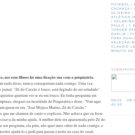
FUTEBOL
|
CACHAÇA
|
OLIVEIRA
|
ATLÉTICO (
|
PALMEIRA
PAULO
|
7 
TORCER PA
DUALIB
|
F
FORA DUAL
SELEÇÃO B
CLAUDIO L
MINUTO DE
.
SUBMARIN
, nos seus filmes há uma fixação sua com a psiquiatria.
em nada disso, nunca conseguiram nada comigo. Uma vez,
jornal: "Zé do Caixão é louco, está fugindo de ser estudado".
quiatras queriam ver se eu era louco. Eu tinha programa em
DEUS , UM 
pinas, cheguei na faculdade de Psiquiatria e disse: "Vim aqui
40,90
ram quem eu era. "José Mojica Marins, Zé do Caixão."
r, que me chamou de canto e explicou. Não achava que eu fosse
cisava da minha ajuda. A mulher dele era apaixonada pelo Zé do
seu programa, ela pára, não quer mais saber de nada comigo, e
Aceitei ajudá-lo e pedi para passar a noite na casa do casal.