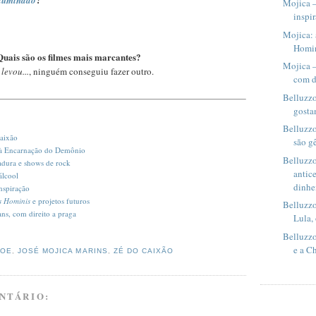
Mojica –
inspi
Mojica: 
Homini
Quais são os filmes mais marcantes?
Mojica –
levou...
, ninguém conseguiu fazer outro.
com d
Belluzzo
gosta
Belluzz
aixão
são g
à Encarnação do Demônio
Belluzzo
adura e shows de rock
antic
álcool
dinhei
inspiração
s Hominis
e projetos futuros
Belluzz
ans, com direito a praga
Lula, 
Belluzz
e a C
JOE
,
JOSÉ MOJICA MARINS
,
ZÉ DO CAIXÃO
NTÁRIO: