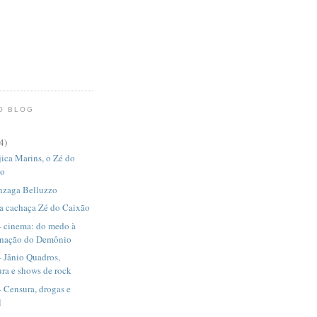
O BLOG
4)
ica Marins, o Zé do
ão
nzaga Belluzzo
a cachaça Zé do Caixão
– cinema: do medo à
rnação do Demônio
 Jânio Quadros,
ura e shows de rock
 Censura, drogas e
l