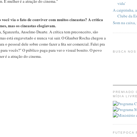
. E mulher é a atração do cinema."
vida'
A caipirinha, 
Clube da E
você via o fato de conviver com muitos cineastas? A crítica
Som na caixa,
lmes, mas os cineastas elogiavam.
 Sganzerla, Anselmo Duarte. A crítica tem preconceito, são
s, mas está engavetado e nunca vai sair. O Glauber Rocha chegou a
ra o pessoal dele sobre como fazer a fita ser comercial. Falei pra
e para vocês?" O público paga para ver o visual bonito. O povo
BUSCA NOS
er é a atração do cinema.
PREMIADO 
MÍDIA LIVR
FUTEPOCA 