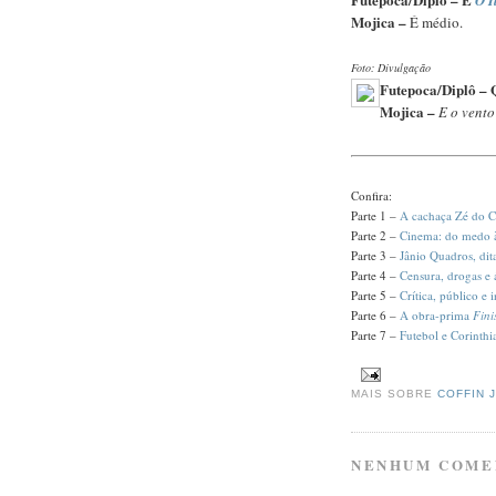
Mojica –
É médio.
Foto: Divulgação
Futepoca/Diplô – 
Mojica –
E o vento 
Confira:
Parte 1 –
A cachaça Zé do C
Parte 2 –
Cinema: do medo 
Parte 3 –
Jânio Quadros, dit
Parte 4 –
Censura, drogas e 
Parte 5 –
Crítica, público e 
Parte 6 –
A obra-prima
Fini
Parte 7 –
Futebol e Corinthi
MAIS SOBRE
COFFIN 
NENHUM COME