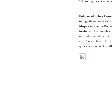
"O povo quer ver imagem
Futepoca/Diplô – Como 
não gostava dos seus fi
Mojica –
Glauber Rocha,
frustrados, fizeram fita
me pedir para dar aula pa
eles: "Vocês fazem film
quer ver imagem. E mulh